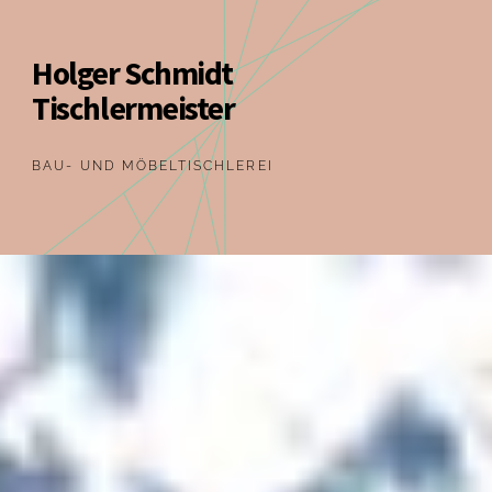
Holger Schmidt
Tischlermeister
BAU- UND MÖBELTISCHLEREI